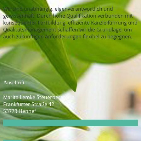
Wir sind unabhängig, eigenverantwortlich und
gewissenhaft. Durch hohe Qualifikation verbunden mit
konsequenter Fortbil­dung, effiziente Kanzleiführung und
Qualitätsmanagement schaffen wir die Grundlage, um
auch zukünftigen Anforderungen flexibel zu begegnen.
Anschrift
Marita Lemke Steuerberaterin
Frankfurter Straße 42
53773 Hennef