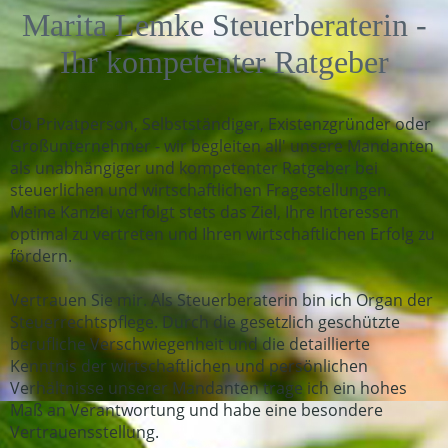
Marita Lemke Steuerberaterin -
Ihr kompetenter Ratgeber
Ob Privatperson, Selbstständiger, Existenzgründer oder
Großunternehmer - wir begleiten all' unsere Mandanten
als un­ab­hängiger und kompetenter Ratgeber bei
steuerlichen und wirtschaftlichen Fragestellungen.
Meine Kanzlei verfolgt stets das Ziel, Ihre Interessen
optimal zu vertreten und Ihren wirtschaftlichen Erfolg zu
fördern.
Vertrauen Sie mir. Als Steuerberaterin bin ich Organ der
Steuerrechtspflege. Durch die gesetzlich geschützte
berufliche Ver­schwiegen­heit und die detaillierte
Kenntnis der wirtschaftlichen und persönlichen
Verhältnisse unserer Mandanten trage ich ein hohes
Maß an Verantwortung und habe eine besondere
Vertrauensstellung.