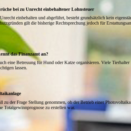
rüche bei zu Unrecht einbehaltener Lohnsteuer
 Unrecht einbehalten und abgeführt, besteht grundsätzlich kein eigenst
tzgründen gilt die bisherige Rechtsprechung jedoch für Erstattungsantr
rkennt das Finanzamt an?
uch eine Betreuung für Hund oder Katze organisieren. Viele Tierhalter 
ichtigen lassen.
taikanlage
all zu der Frage Stellung genommen, ob der Betrieb einer Photovoltaik
che Totalgewinnprognose zu erstellen war.