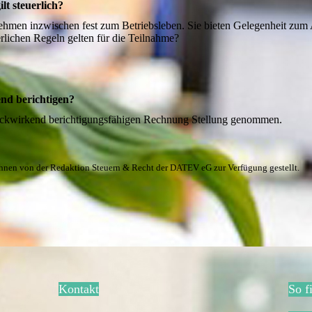
lt steuerlich?
ehmen inzwischen fest zum Betriebsleben. Sie bieten Gelegenheit zum 
lichen Regeln gelten für die Teilnahme?
nd berichtigen?
rückwirkend berichtigungsfähigen Rechnung Stellung genommen.
Ihnen von der Redaktion Steuern & Recht der DATEV eG zur Verfügung gestellt.
Kontakt
So f