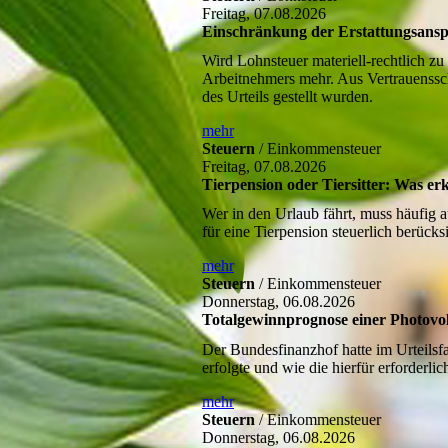
Freitag, 07.08.2026
Einschränkung der Erstattungsansp
Wird Lohnsteuer materiell-rechtlich zu
Arbeitnehmers mehr. Aus Vertrauensschu
des Urteils gestellt wurden.
mehr
Steuern
/ Einkommensteuer
Freitag, 07.08.2026
Tierpension oder Tiersitter: Was e
Wer in den Urlaub fährt, muss häufig a
für eine Tierpension steuerlich berücks
mehr
Steuern
/ Einkommensteuer
Donnerstag, 06.08.2026
Totalgewinnprognose einer Photovol
Der Bundesfinanzhof hatte im Urteilsf
erfolgte und wie die hierfür erforderli
mehr
Steuern
/ Einkommensteuer
Donnerstag, 06.08.2026