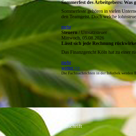
Sommerfest des Arbeitgebers: Was gi
Sommerfeste gehören in vielen Untern
den Teamgeist. Doch welche lohnsteuer
mehr
Steuern
/ Umsatzsteuer
Mittwoch, 05.08.2026
Lässt sich jede Rechnung rückwirke
Das Finanzgericht Köln hat zu einer 
mehr
weiter >>
Die Fachnachrichten in der Infothek werden 
Anschrift